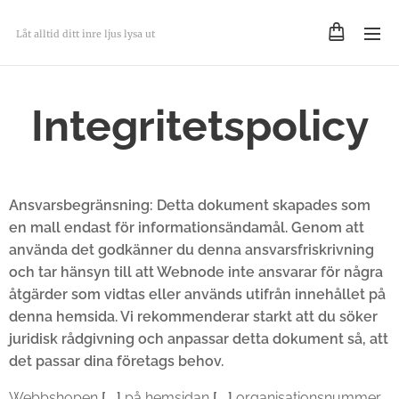
Låt alltid ditt inre ljus lysa ut
Integritetspolicy
Ansvarsbegränsning: Detta dokument skapades som
en mall endast för informationsändamål. Genom att
använda det godkänner du denna ansvarsfriskrivning
och tar hänsyn till att Webnode inte ansvarar för några
åtgärder som vidtas eller används utifrån innehållet på
denna hemsida. Vi rekommenderar starkt att du söker
juridisk rådgivning och anpassar detta dokument så, att
det passar dina företags behov.
Webbshopen
[….]
på hemsidan
[….]
organisationsnummer