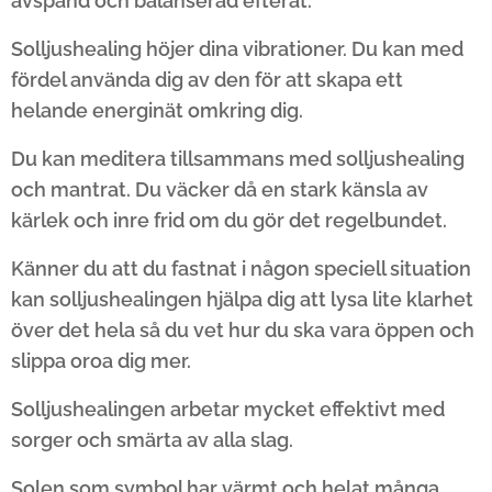
avspänd och balanserad efteråt.
Solljushealing höjer dina vibrationer. Du kan med
fördel använda dig av den för att skapa ett
helande energinät omkring dig.
Du kan meditera tillsammans med solljushealing
och mantrat. Du väcker då en stark känsla av
kärlek och inre frid om du gör det regelbundet.
Känner du att du fastnat i någon speciell situation
kan solljushealingen hjälpa dig att lysa lite klarhet
över det hela så du vet hur du ska vara öppen och
slippa oroa dig mer.
Solljushealingen arbetar mycket effektivt med
sorger och smärta av alla slag.
Solen som symbol har värmt och helat många