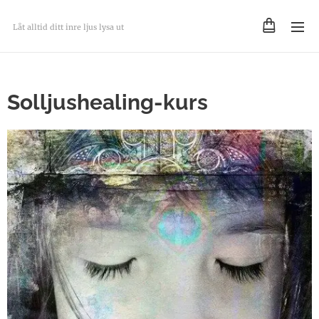
Låt alltid ditt inre ljus lysa ut
Solljushealing-kurs