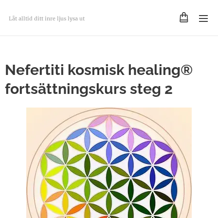
Låt alltid ditt inre ljus lysa ut
Nefertiti kosmisk healing®
fortsättningskurs steg 2