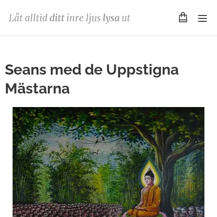
Låt alltid
ditt
inre ljus
lysa
ut
Seans med de Uppstigna
Mästarna