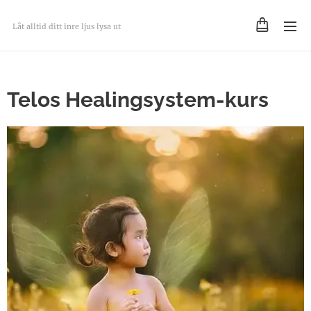
Låt alltid ditt inre ljus lysa ut
Telos Healingsystem-kurs