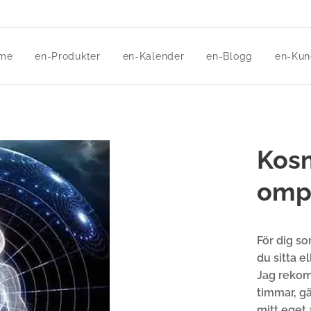
me
en-Produkter
en-Kalender
en-Blogg
en-Kun
Kos
omp
För dig so
du sitta e
Jag rekom
timmar, g
mitt eget