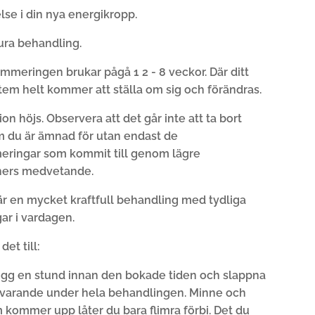
lse i din nya energikropp.
aura behandling.
meringen brukar pågå 1 2 - 8 veckor. Där ditt
tem helt kommer att ställa om sig och förändras.
ion höjs. Observera att det går inte att ta bort
 du är ämnad för utan endast de
ringar som kommit till genom lägre
ners medvetande.
är en mycket kraftfull behandling med tydliga
ar i vardagen.
det till:
 ligg en stund innan den bokade tiden och slappna
ärvarande under hela behandlingen. Minne och
 kommer upp låter du bara flimra förbi. Det du