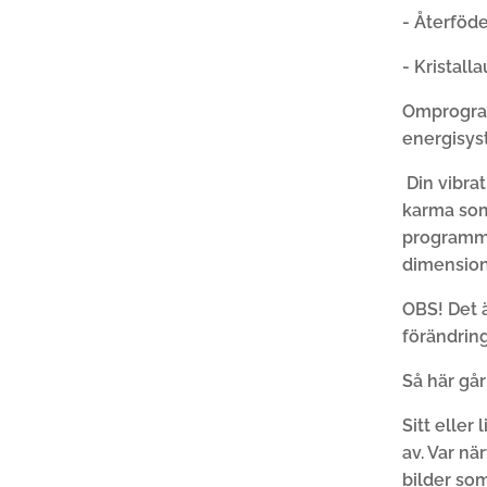
- Återföde
- Kristall
Omprogram
energisys
Din vibrat
karma som
programme
dimensio
OBS! Det 
förändring
Så här går 
Sitt eller
av. Var n
bilder som