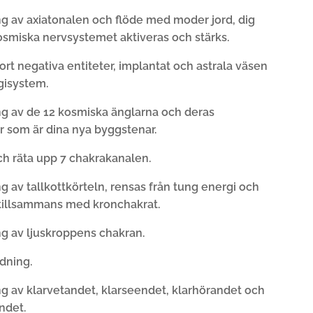
ing av axiatonalen och flöde med moder jord, dig
osmiska nervsystemet aktiveras och stärks.
bort negativa entiteter, implantat och astrala väsen
rgisystem.
ing av de 12 kosmiska änglarna och deras
r som är dina nya byggstenar.
ch räta upp 7 chakrakanalen.
ng av tallkottkörteln, rensas från tung energi och
 tillsammans med kronchakrat.
ng av ljuskroppens chakran.
dning.
ng av klarvetandet, klarseendet, klarhörandet och
ndet.