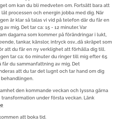
aget om kan du bli medveten om. Fortsätt bara att
 låt processen och energin jobba med dig. När
en är klar så talas vi vid på telefon där du får en
av mig. Det tar ca: 15 - 12 minuter. Var
m dagarna som kommer på förändringar i lukt,
ende, tankar, känslor, intryck osv...då skräpet som
r att du får en ny verklighet att förhålla dig till.
en tar ca: 60 minuter du ringer till mig efter 65
å får du sammanfattning av mig. Det
eras att du tar det lugnt och tar hand om dig
r behandlingen.
ksamhet den kommande veckan och lyssna gärna
us transformation under första veckan. Länk
be
kommen att boka tid.