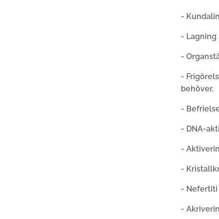
- Kundalin
- Lagning 
- Organst
- Frigörel
behöver.
- Befriels
- DNA-akt
- Aktiveri
- Kristall
- Nefertit
- Akriveri