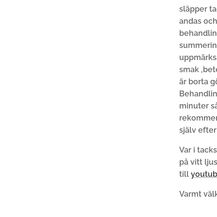
släpper t
andas och
behandling
summering 
uppmärksa
smak ,bete
är borta gö
Behandling
minuter s
rekommend
själv efte
Var i tac
på vitt lj
till
youtu
Varmt väl