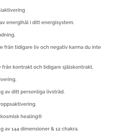
iaktivering
av energihål i ditt energisystem.
ädning.
se från tidigare liv och negativ karma du inte
e från kontrakt och tidigare själskontrakt.
ivering.
ng av ditt personliga livsträd.
kroppsaktivering.
i kosmisk healing®
ng av 144 dimensioner & 12 chakra.