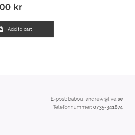
.00
kr
Add to cart
E-post: babou_andrew@live
.se
Telefonnummer:
0735-341874