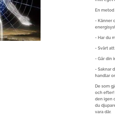
En metod 
- Känner d
energisys
- Har du 
- Svårt att
- Går din 
- Saknar d
handlar o
De som gj
och efter!
den igen 
du djupare
vara där.