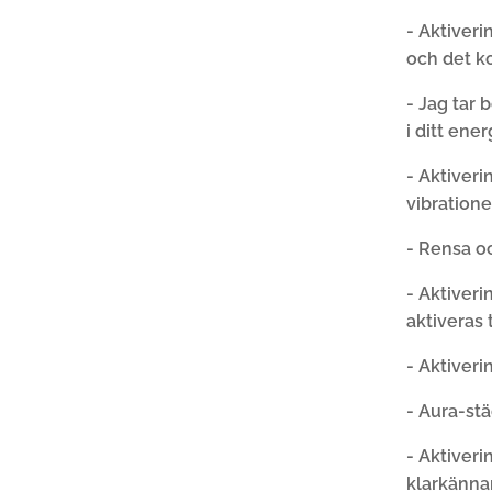
- Aktiver
och det k
- Jag tar 
i ditt ene
- Aktiver
vibratione
- Rensa o
- Aktiveri
aktiveras
- Aktiveri
- Aura-stä
- Aktiveri
klarkänna