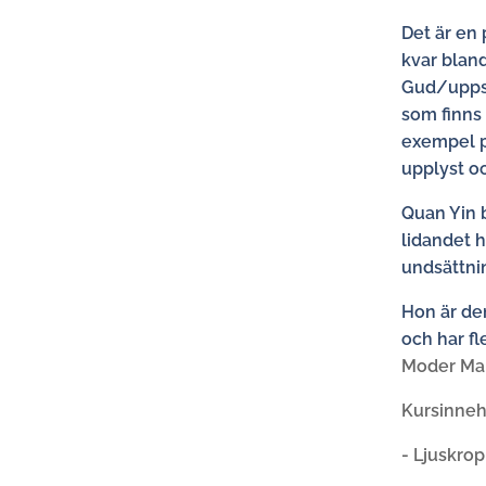
Det är en
kvar blan
Gud/uppst
som finns 
exempel p
upplyst oc
Quan Yin b
lidandet 
undsättni
Hon är de
och har fl
Moder Mar
Kursinneh
- Ljuskrop