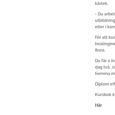
kärlek.
- Du arbet
utbildnin
eller i k
För att k
healingme
finns.
Du får 2 i
dag två. J
hemma med
Diplom eft
Kursbok 
Här