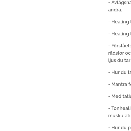
- Avlägsna
andra.
- Healing 
- Healing 
- Förståel
rädslor o
ljus du ta
- Hur du t
- Mantra f
- Meditati
- Tonheali
muskulatu
- Hur du p