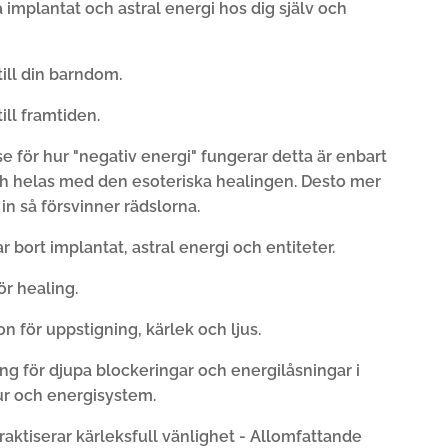
 implantat och astral energi hos dig själv och
till din barndom.
till framtiden.
se för hur "negativ energi" fungerar detta är enbart
ch helas med den esoteriska healingen. Desto mer
r in så försvinner rädslorna.
ar bort implantat, astral energi och entiteter.
ör healing.
on för uppstigning, kärlek och ljus.
ng för djupa blockeringar och energilåsningar i
r och energisystem.
raktiserar kärleksfull vänlighet - Allomfattande