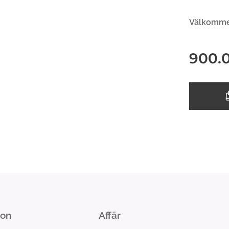
Välkommen
900.
ion
Affär