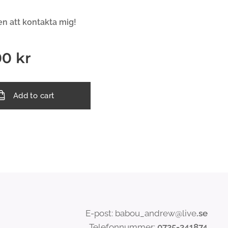
 att kontakta mig!
00
kr
Add to cart
E-post: babou_andrew@live
.se
Telefonnummer:
0735-341874