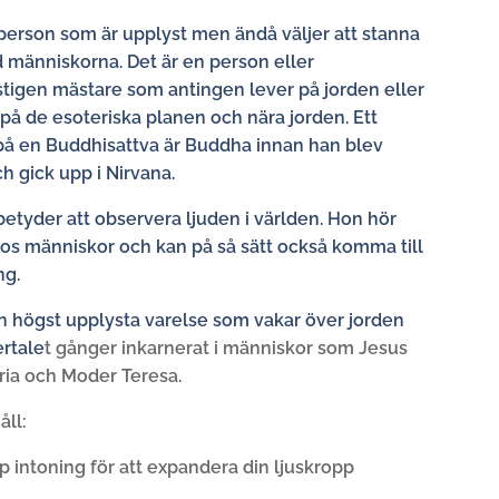
 person som är upplyst men ändå väljer att stanna
d människorna. Det är en person eller
igen mästare som antingen lever på jorden eller
på de esoteriska planen och nära jorden. Ett
å en Buddhisattva är Buddha innan han blev
h gick upp i Nirvana.
etyder att observera ljuden i världen. Hon hör
hos människor och kan på så sätt också komma till
ng.
n högst upplysta varelse som vakar över jorden
ertale
t
gånger inkarnerat i människor som Jesus
ia och Moder Teresa.
åll:
p intoning för att expandera din ljuskropp