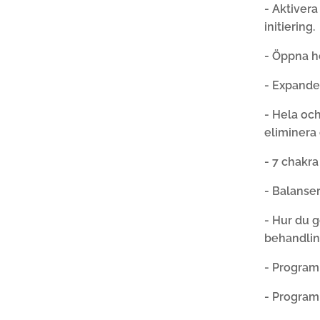
- Aktiver
initiering.
- Öppna h
- Expande
- Hela och
eliminera
- 7 chakra
- Balanser
- Hur du 
behandling
- Program
- Program